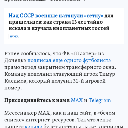
Над СССР военные натянули «сетку»
для
пришельцев: как страна 13 лет тайно
искала и изучала инопланетных гостей
НАУКА
Ранее сообщалось, что ФК «Шахтер» из
Донецка
подписал еще одного футболиста
прямо перед закрытием трансферного окна.
Команду пополнил атакующий игрок Тимур
Касимов, который получил 31-й игровой
номер.
Пр
и
соединяйтесь к нам в
MAX
и
Telegram
Мессенджер MAX, как и наш сайт, в «белом
списке» интернет-ресурсов. Так что лента
нашего
канала
будет доступна даже в периоды