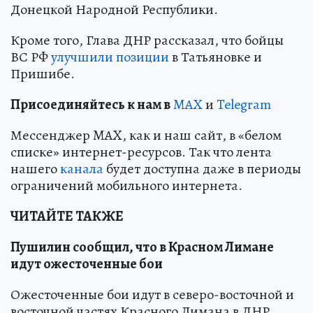
Донецкой Народной Республики.
Кроме того, Глава ДНР рассказал, что бойцы
ВС РФ
улучшили позиции
в Татьяновке и
Пришибе.
Пр
и
соединяйтесь к нам в
MAX
и
Telegram
Мессенджер MAX, как и наш сайт, в «белом
списке» интернет-ресурсов. Так что лента
нашего
канала
будет доступна даже в периоды
ограничений мобильного интернета.
ЧИТАЙТЕ ТАКЖЕ
Пушилин сообщил, что в Красном Лимане
идут ожесточенные бои
Ожесточенные бои идут в северо-восточной и
восточной частях Красного Лимана в ДНР