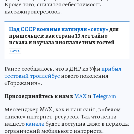
Кроме того, снизится себестоимость
пассажироперевозок.
Над СССР военные натянули «сетку»
для
пришельцев: как страна 13 лет тайно
искала и изучала инопланетных гостей
НАУКА
Ранее сообщалось, что в ДНР из Уфы
прибыл
тестовый троллейбус
нового поколения
«Горожанин».
Пр
и
соединяйтесь к нам в
MAX
и
Telegram
Мессенджер MAX, как и наш сайт, в «белом
списке» интернет-ресурсов. Так что лента
нашего
канала
будет доступна даже в периоды
ограничений мобильного интернета.