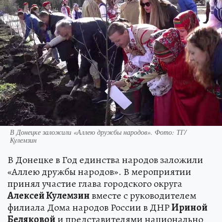
В Донецке заложили «Аллею дружбы народов». Фото: ТГ/
Кулемзин
В Донецке в Год единства народов заложили
«Аллею дружбы народов». В мероприятии
принял участие глава городского округа
Алексей Кулемзин
вместе с руководителем
филиала Дома народов России в ДНР
Ириной
Беляковой
и представителями национально