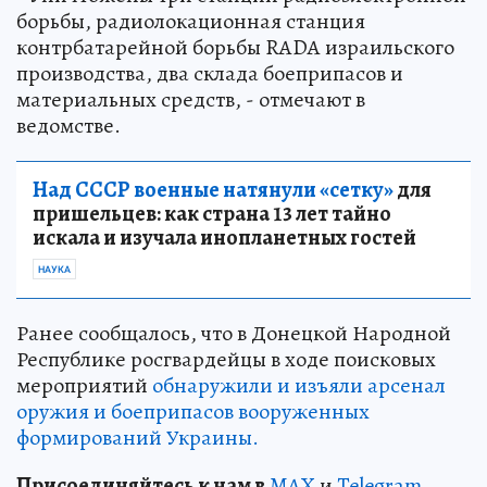
борьбы, радиолокационная станция
контрбатарейной борьбы RADA израильского
производства, два склада боеприпасов и
материальных средств, - отмечают в
ведомстве.
Над СССР военные натянули «сетку»
для
пришельцев: как страна 13 лет тайно
искала и изучала инопланетных гостей
НАУКА
Ранее сообщалось, что в Донецкой Народной
Республике росгвардейцы в ходе поисковых
мероприятий
обнаружили и изъяли арсенал
оружия и боеприпасов вооруженных
формирований Украины.
Пр
и
соединяйтесь к нам в
MAX
и
Telegram