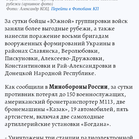
рубежи (архивное фото)
Фото:
Александр КОЦ.
Перейти в Фотобанк КП
За сутки бойцы «Южной» группировки войск
заняли более выгодные рубежи, а также
нанесли поражение восьми бригадам
вооруженных формирований Украины в
районах Славянска, Веролюбовки,
Пискуновки, Алексеево-Дружковки,
Константиновки и Рай-Александровки в
Донецкой Народной Республике.
Как сообщили в
Минобороны России
, за сутки
противник потерял до 150 военнослужащих,
американский бронетранспортер М113, две
бронемашины «Казак», 19 автомобилей, пять
артсистем, включая две самоходные
артиллерийские установки «Богдана».
- Уничтожены три станции радиоэлектронной