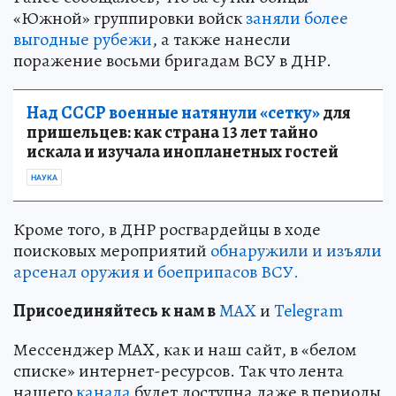
«Южной» группировки войск
заняли более
выгодные рубежи
, а также нанесли
поражение восьми бригадам ВСУ в ДНР.
Над СССР военные натянули «сетку»
для
пришельцев: как страна 13 лет тайно
искала и изучала инопланетных гостей
НАУКА
Кроме того, в ДНР росгвардейцы в ходе
поисковых мероприятий
обнаружили и изъяли
арсенал оружия и боеприпасов ВСУ.
Пр
и
соединяйтесь к нам в
MAX
и
Telegram
Мессенджер MAX, как и наш сайт, в «белом
списке» интернет-ресурсов. Так что лента
нашего
канала
будет доступна даже в периоды