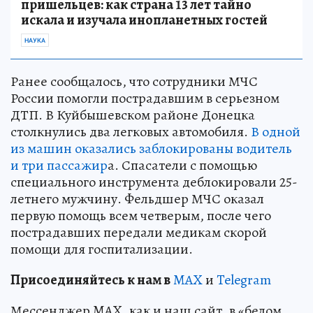
пришельцев: как страна 13 лет тайно
искала и изучала инопланетных гостей
НАУКА
Ранее сообщалось, что сотрудники МЧС
России помогли пострадавшим в серьезном
ДТП. В Куйбышевском районе Донецка
столкнулись два легковых автомобиля.
В одной
из машин оказались заблокированы водитель
и три пассажир
а. Спасатели с помощью
специального инструмента деблокировали 25-
летнего мужчину. Фельдшер МЧС оказал
первую помощь всем четверым, после чего
пострадавших передали медикам скорой
помощи для госпитализации.
Пр
и
соединяйтесь к нам в
MAX
и
Telegram
Мессенджер MAX, как и наш сайт, в «белом