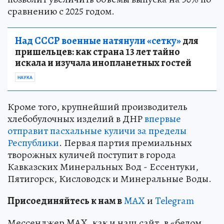
сравнению с 2025 годом.
Над СССР военные натянули «сетку»
для
пришельцев: как страна 13 лет тайно
искала и изучала инопланетных гостей
НАУКА
Кроме того, крупнейший производитель
хлебобулочных изделий в ДНР
впервые
отправит пасхальные куличи за пределы
Республики
. Первая партия премиальных
творожных куличей поступит в города
Кавказских Минеральных Вод - Ессентуки,
Пятигорск, Кисловодск и Минеральные Воды.
Пр
и
соединяйтесь к нам в
MAX
и
Telegram
Мессенджер MAX, как и наш сайт, в «белом