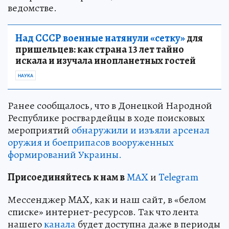
ведомстве.
Над СССР военные натянули «сетку»
для
пришельцев: как страна 13 лет тайно
искала и изучала инопланетных гостей
НАУКА
Ранее сообщалось, что в Донецкой Народной
Республике росгвардейцы в ходе поисковых
мероприятий
обнаружили и изъяли арсенал
оружия и боеприпасов вооруженных
формирований Украины.
Пр
и
соединяйтесь к нам в
MAX
и
Telegram
Мессенджер MAX, как и наш сайт, в «белом
списке» интернет-ресурсов. Так что лента
нашего
канала
будет доступна даже в периоды