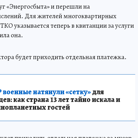
слуг «Энергосбыта» и перешли на
ислений. Для жителей многоквартирных
 ТКО указывается теперь в квитанции за услуги
ила она.
ктора будет приходить отдельная платежка.
 военные натянули «сетку»
для
в: как страна 13 лет тайно искала и
инопланетных гостей
будет приходить отдельная платежка за мусор.