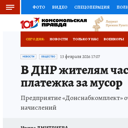
ФОТО
ВИДЕО
СПЕЦОПЕРАЦИЯ
ПОЛ
СОЦПОДДЕРЖКА
НАУКА
СПОРТ
КО
РОССИЙСКИЙ ПАСПОРТ
ВЫБОР ЭКСПЕРТ
СЕГОДНЯ:
НОВОСТИ
ТОЛЬКО У НАС
ВОЕНКОРЫ
ЖЕНСКИЕ СЕКРЕТЫ
ПУТЕВОДИТЕЛЬ
К
НОВОРОССИЯ
АФИША
ИСПЫТАНО НА 
13 февраля 2026 17:07
НОВОСТИ
ОБЩЕСТВО
В ДНР жителям час
ДЕФИЦИТ ЖЕЛЕЗА
ТУРИЗМ
ПРЕСС-ЦЕ
платежка за мусор
ГИД ПОТРЕБИТЕЛЯ
ВСЕ О КП
РАДИО К
Предприятие «Донснабкомплект» от
начислений
Ирина ДМИТРИЕВА