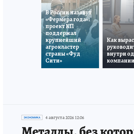
В России назовут
«Фермера года»:
проект КП
поддержал
крупнейший
Как вырас
агрокластер
руководи
страны «Фуд
внутри о
Сити»
компани
4 августа 2026 12:06
ЭКОНОМИКА
Металлы, без кото