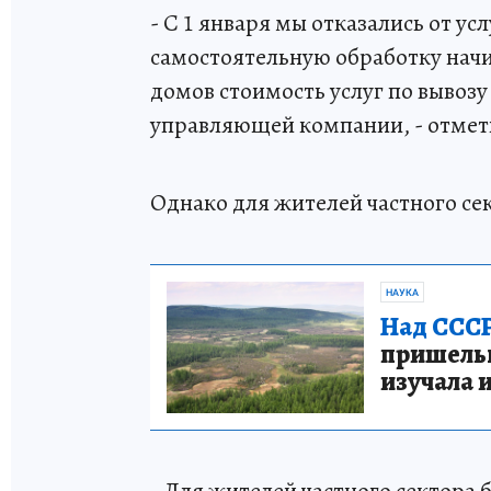
- С 1 января мы отказались от у
самостоятельную обработку нач
домов стоимость услуг по вывозу
управляющей компании, - отмет
Однако для жителей частного се
НАУКА
Над СССР
пришельце
изучала 
- Для жителей частного сектора 