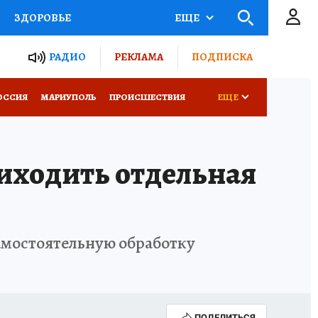
ЗДОРОВЬЕ
ЕЩЕ
ТЫ РОССИИ
РАДИО
РЕКЛАМА
ПОДПИСКА
СЕМЬЯ
ОССИЯ
МАРИУПОЛЬ
ПРОИСШЕСТВИЯ
ЕЩЕ
СЕРИАЛЫ
СПЕЦПРОЕКТЫ
риходить отдельная
КОНКУРСЫ
РАБОТА У НАС
самостоятельную обработку
ПОДЕЛИТЬСЯ