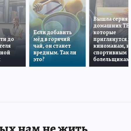
Вышла серия
домашних ТВ
Если добавить
которые
ти до
мёд в горячий
приглянутся 
теля
чай, он станет
киноманам, и
дной
вредным. Так ли
спортивным
и
это?
болельщикам
рых нам не жить