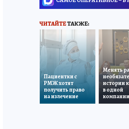
САМОЕ ОПЕРАТИВНОЕ – В
ЧИТАЙТЕ
ТАКЖЕ:
Менять р
Пациентки с
необязате
РМЖ хотят
истории 
получить право
в одной
на излечение
компани