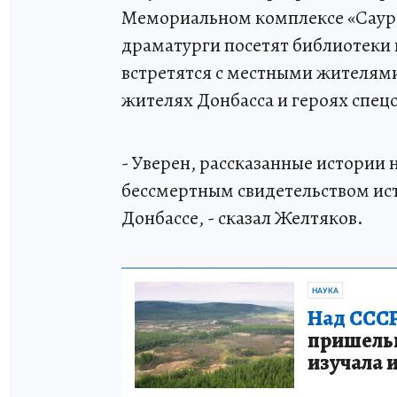
Мемориальном комплексе «Саур-
драматурги посетят библиотеки 
встретятся с местными жителями
жителях Донбасса и героях спец
- Уверен, рассказанные истории 
бессмертным свидетельством ист
Донбассе, - сказал Желтяков.
НАУКА
Над СССР
пришельце
изучала 