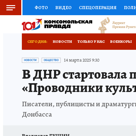
ФОТО
ВИДЕО
СПЕЦОПЕРАЦИЯ
ПОЛ
СОЦПОДДЕРЖКА
НАУКА
СПОРТ
КО
РОССИЙСКИЙ ПАСПОРТ
ВЫБОР ЭКСПЕРТ
СЕГОДНЯ:
НОВОСТИ
ТОЛЬКО У НАС
ВОЕНКОРЫ
ЖЕНСКИЕ СЕКРЕТЫ
ПУТЕВОДИТЕЛЬ
К
НОВОРОССИЯ
АФИША
ИСПЫТАНО НА 
14 марта 2025 9:30
НОВОСТИ
ОБЩЕСТВО
В ДНР стартовала 
ДЕФИЦИТ ЖЕЛЕЗА
ТУРИЗМ
ПРЕСС-ЦЕ
«Проводники куль
ГИД ПОТРЕБИТЕЛЯ
ВСЕ О КП
РАДИО К
Писатели, публицисты и драматурги
Донбасса
Владислав ГУЩИН