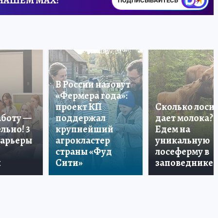
 НАШЕМ MAX!
ПОДПИСЫВАЙТЕСЬ
В России назовут
«Фермера года»:
проект КП
Сколько лоси
аботу —
поддержал
дает молока?
льно! 3
крупнейший
Едем на
карьеры
агрокластер
уникальную
страны «Фуд
лосеферму в
и
Сити»
заповеднике!