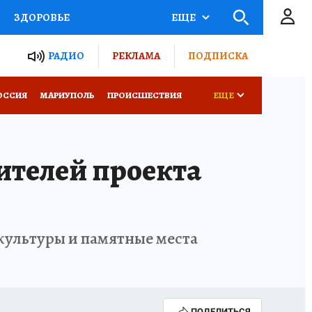
ЗДОРОВЬЕ
ЕЩЕ
ТЫ РОССИИ
РАДИО
РЕКЛАМА
ПОДПИСКА
СЕМЬЯ
ОССИЯ
МАРИУПОЛЬ
ПРОИСШЕСТВИЯ
ЕЩЕ
СЕРИАЛЫ
СПЕЦПРОЕКТЫ
ителей проекта
КОНКУРСЫ
РАБОТА У НАС
 культуры и памятные места
ПОДЕЛИТЬСЯ