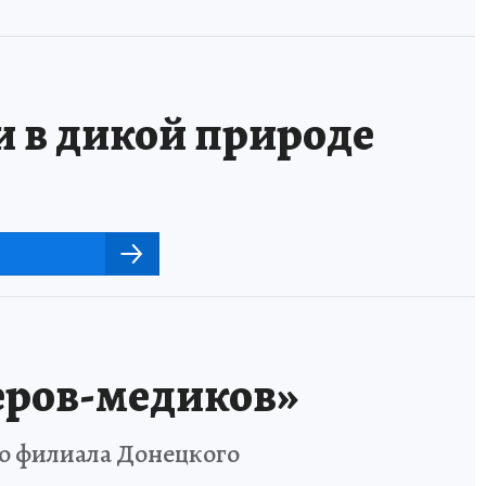
и в дикой природе
еров-медиков»
го филиала Донецкого