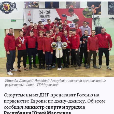
Команда Донецкой Народной Республики показала впечатляющие
результаты. Фото: ТГ/Мартынов
Спортсмены из ДНР представят Россию на
первенстве Европы по джиу-джитсу. Об этом
сообщил
министр спорта и туризма
Республики Юрий Мартынов
.