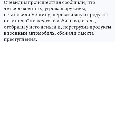
Очевидцы происшествия сообщили, что
четверо военных, угрожая оружием,
остановили машину, перевозившую продукты
питания. Они жестоко избили водителя,
отобрали у него деньги и, перегрузив продукты
в военный автомобиль, сбежали с места
преступления.
Над СССР военные натянули «сетку»
для
пришельцев: как страна 13 лет тайно
искала и изучала инопланетных гостей
НАУКА
Пострадавший водитель в тяжёлом состоянии
был доставлен в местную больницу. Уголовное
дело не возбуждалось.
Напомним, что недавно под Мариуполем