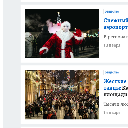
ОБЩЕСТВО
Снежный 
аэропорт
В регионах
1 января
ОБЩЕСТВО
Жесткие 
танцы:
Ка
площади
Тысячи люд
1 января