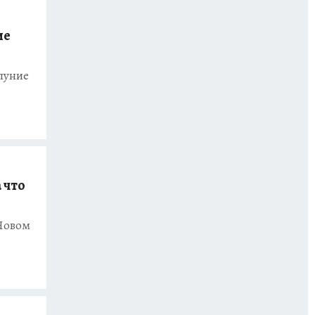
ие
луние
 что
 Новом