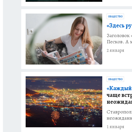
ОБЩЕСТВО
«Здесь ру
Заголовок
Песков. А 
2 января
ОБЩЕСТВО
«Каждый 
чаще вст
неожида
Ставрополь
неожиданн
1 января