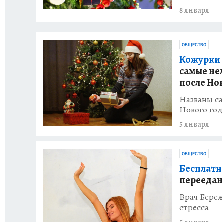
8 января
ОБЩЕСТВО
Кожурки 
самые не
после Но
Названы са
Нового год
5 января
ОБЩЕСТВО
Бесплатн
переедан
Врач Бере
стресса