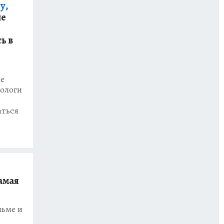
у,
ые
ь в
в
не
тологи
ться
самая
льме и