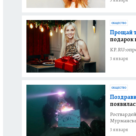
5 января
ОБЩЕСТВО
Прощай т
подарок 
KP.RU:опр
3 января
ОБЩЕСТВО
Поздрави
появилас
Росгвардей
Мурманск
3 января