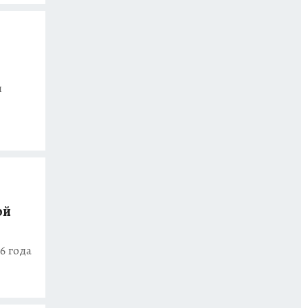
и
ой
6 года