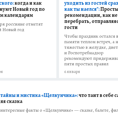
ского:
когда и как
уходить из гостей сраз
нуют Новый год по
как ты наелся":
Прост
м календарям
рекомендации, как не
перебрать, отправляяс
аря россияне отметят
гости
 Новый год
Чтобы праздник остался 
памяти теплом встреч, а 
тяжестью в желудке, дие
и Роспотребнадзор
рекомендуют придержива
пяти простых правил
ря
6 января
 тайны и мистика «Щелкунчика»:
что таит в себе 
яя сказка
интересные факты о «Щелкунчике» — сказке, балете, фи