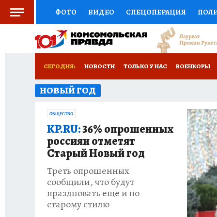
ФОТО
ВИДЕО
СПЕЦОПЕРАЦИЯ
ПОЛ
СОЦПОДДЕРЖКА
НАУКА
СПОРТ
КО
РОССИЙСКИЙ ПАСПОРТ
ВЫБОР ЭКСПЕРТ
СЕГОДНЯ:
НОВОСТИ
ТОЛЬКО У НАС
ВОЕНКОРЫ
ЖЕНСКИЕ СЕКРЕТЫ
ПУТЕВОДИТЕЛЬ
К
НОВЫЙ ГОД
НОВОРОССИЯ
АФИША
ИСПЫТАНО НА 
ДЕФИЦИТ ЖЕЛЕЗА
ТУРИЗМ
ПРЕСС-ЦЕ
ОБЩЕСТВО
KP.RU:
36% опрошенных
ГИД ПОТРЕБИТЕЛЯ
ВСЕ О КП
РАДИО К
россиян отметят
Старый Новый год
Треть опрошенных
сообщили, что будут
праздновать еще и по
старому стилю