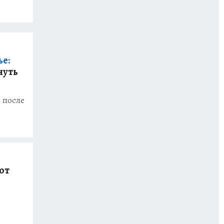
ье:
нуть
 после
 от