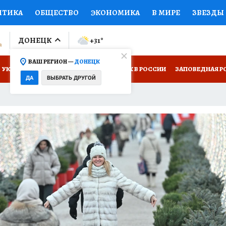
ИТИКА
ОБЩЕСТВО
ЭКОНОМИКА
В МИРЕ
ЗВЕЗДЫ
ЛУМНИСТЫ
ПРОИСШЕСТВИЯ
НАЦИОНАЛЬНЫЕ ПРОЕК
ДОНЕЦК
+31
°
ВАШ РЕГИОН —
ДОНЕЦК
ОВ
ДОКТОР
ФИНАНСЫ
ОТКРЫВАЕМ МИР
Я ЗНАЮ
УКРАИНА: СВОДКА
КП В МАХ
ОТДЫХ В РОССИИ
ЗАПОВЕДНАЯ Р
ДА
ВЫБРАТЬ ДРУГОЙ
НИЖНАЯ ПОЛКА
ПРОГНОЗЫ НА СПОРТ
ПРОМОКОДЫ
СЕБЕ
НТР
НЕДВИЖИМОСТЬ
ТЕЛЕВИЗОР
КОЛЛЕКЦИИ
П
РЕКЛАМА
ТЕСТЫ
НОВОЕ НА САЙТЕ