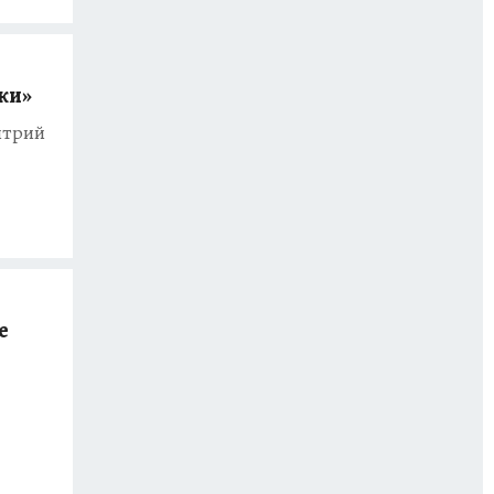
лки»
итрий
е