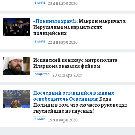
23 января 2020
В МИРЕ
«Покиньте храм!»:
Макрон накричал в
Иерусалиме на израильских
полицейских
22 января 2020
В МИРЕ
Испанский пентхаус митрополита
Илариона оказался фейком
20 января 2020
ОБЩЕСТВО
Последний оставшийся в живых
освободитель Освенцима:
Беда
Польши в том, что ею часто руководят
гнуснейшие из гнусных!
19 января 2020
В МИРЕ