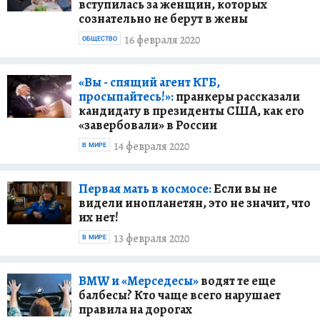
вступилась за женщин, которых
сознательно не берут в жены
16 февраля 2020
ОБЩЕСТВО
«Вы - спящий агент КГБ,
просыпайтесь!»:
пранкеры рассказали
кандидату в президенты США, как его
«завербовали» в России
14 февраля 2020
В МИРЕ
Первая мать в космосе:
Если вы не
видели инопланетян, это не значит, что
их нет!
13 февраля 2020
В МИРЕ
BMW и «Мерседесы»
водят те еще
балбесы? Кто чаще всего нарушает
правила на дорогах