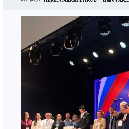
Авторы (
2
):