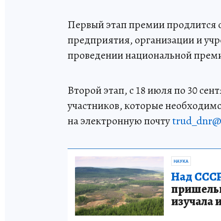
Первый этап премии продлится с 
предприятия, организации и уч
проведении национальной преми
Второй этап, с 18 июля по 30 се
участников, которые необходим
на электронную почту
trud_dnr@l
НАУКА
Над СССР
пришельце
изучала 