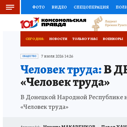
ФОТО
ВИДЕО
СПЕЦОПЕРАЦИЯ
ПОЛ
СОЦПОДДЕРЖКА
НАУКА
СПОРТ
КО
РОССИЙСКИЙ ПАСПОРТ
ВЫБОР ЭКСПЕРТ
СЕГОДНЯ:
НОВОСТИ
ТОЛЬКО У НАС
ВОЕНКОРЫ
ЖЕНСКИЕ СЕКРЕТЫ
ПУТЕВОДИТЕЛЬ
К
НОВОРОССИЯ
АФИША
ИСПЫТАНО НА 
7 июля 2026 14:26
ОБЩЕСТВО
Человек труда:
В ДН
ДЕФИЦИТ ЖЕЛЕЗА
ТУРИЗМ
ПРЕСС-ЦЕ
«Человек труда»
ГИД ПОТРЕБИТЕЛЯ
ВСЕ О КП
РАДИО К
В Донецкой Народной Республике н
«Человек труда»
Никита МАКАРЕНКОВ
Павел ХА