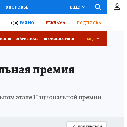
ЗДОРОВЬЕ
ЕЩЕ
ТЫ РОССИИ
РАДИО
РЕКЛАМА
ПОДПИСКА
СЕМЬЯ
ОССИЯ
МАРИУПОЛЬ
ПРОИСШЕСТВИЯ
ЕЩЕ
СЕРИАЛЫ
СПЕЦПРОЕКТЫ
льная премия
КОНКУРСЫ
РАБОТА У НАС
альном этапе Национальной премии
ПОДЕЛИТЬСЯ