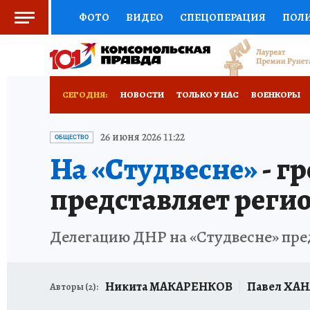
ФОТО
ВИДЕО
СПЕЦОПЕРАЦИЯ
ПОЛ
СОЦПОДДЕРЖКА
НАУКА
СПОРТ
КО
РОССИЙСКИЙ ПАСПОРТ
ВЫБОР ЭКСПЕРТ
СЕГОДНЯ:
НОВОСТИ
ТОЛЬКО У НАС
ВОЕНКОРЫ
ЖЕНСКИЕ СЕКРЕТЫ
ПУТЕВОДИТЕЛЬ
К
НОВОРОССИЯ
АФИША
ИСПЫТАНО НА 
26 июня 2026 11:22
ОБЩЕСТВО
На «Студвесне»
- г
ДЕФИЦИТ ЖЕЛЕЗА
ТУРИЗМ
ПРЕСС-ЦЕ
представляет реги
ГИД ПОТРЕБИТЕЛЯ
ВСЕ О КП
РАДИО К
Делегацию ДНР на «Студвесне» пре
Никита МАКАРЕНКОВ
Павел ХА
Авторы (
2
):