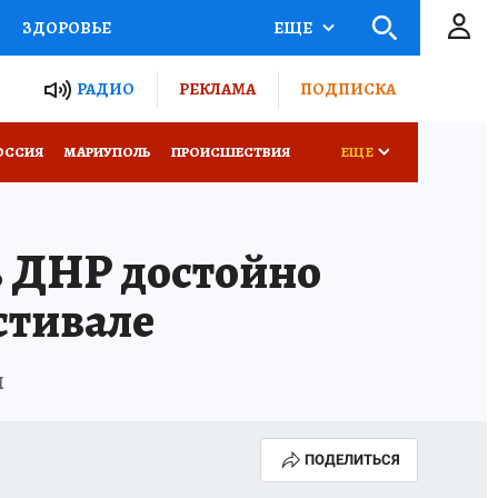
ЗДОРОВЬЕ
ЕЩЕ
ТЫ РОССИИ
РАДИО
РЕКЛАМА
ПОДПИСКА
СЕМЬЯ
ОССИЯ
МАРИУПОЛЬ
ПРОИСШЕСТВИЯ
ЕЩЕ
СЕРИАЛЫ
СПЕЦПРОЕКТЫ
ь ДНР достойно
КОНКУРСЫ
РАБОТА У НАС
стивале
и
ПОДЕЛИТЬСЯ