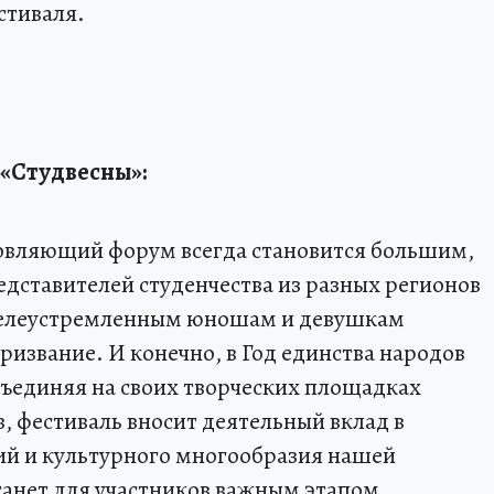
стиваля.
«Студвесны»:
овляющий форум всегда становится большим,
дставителей студенчества из разных регионов
 целеустремленным юношам и девушкам
 призвание. И конечно, в Год единства народов
объединяя на своих творческих площадках
, фестиваль вносит деятельный вклад в
й и культурного многообразия нашей
станет для участников важным этапом