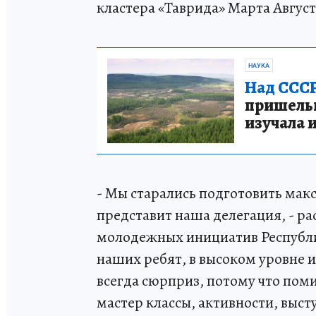
кластера «Таврида» Марта Авгус
НАУКА
Над СССР
пришельце
изучала 
- Мы старались подготовить мак
представит наша делегация, - р
молодежных инициатив Республи
наших ребят, в высоком уровне 
всегда сюрприз, потому что пом
мастер классы, активности, выст