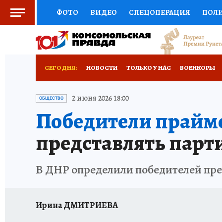
ФОТО
ВИДЕО
СПЕЦОПЕРАЦИЯ
ПОЛ
СОЦПОДДЕРЖКА
НАУКА
СПОРТ
КО
РОССИЙСКИЙ ПАСПОРТ
ВЫБОР ЭКСПЕРТ
СЕГОДНЯ:
НОВОСТИ
ТОЛЬКО У НАС
ВОЕНКОРЫ
ЖЕНСКИЕ СЕКРЕТЫ
ПУТЕВОДИТЕЛЬ
К
НОВОРОССИЯ
АФИША
ИСПЫТАНО НА 
2 июня 2026 18:00
ОБЩЕСТВО
Победители прайм
ДЕФИЦИТ ЖЕЛЕЗА
ТУРИЗМ
ПРЕСС-ЦЕ
представлять парт
ГИД ПОТРЕБИТЕЛЯ
ВСЕ О КП
РАДИО К
В ДНР определили победителей пре
Ирина ДМИТРИЕВА