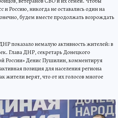
ойцов, ветеранов СВО и их семей. Чтобы
 и Россию, никогда не оставались один на
онечно, будем вместе продолжать возрождать
ДНР показало немалую активность жителей: в
век. Глава ДНР, секретарь Донецкого
ой России» Денис Пушилин, комментируя
 активная позиция для населения региона
ак жители верят, что от их голосов многое