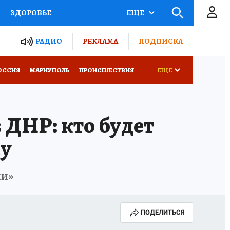
ЗДОРОВЬЕ
ЕЩЕ
ТЫ РОССИИ
РАДИО
РЕКЛАМА
ПОДПИСКА
СЕМЬЯ
ОССИЯ
МАРИУПОЛЬ
ПРОИСШЕСТВИЯ
ЕЩЕ
СЕРИАЛЫ
СПЕЦПРОЕКТЫ
 ДНР: кто будет
КОНКУРСЫ
РАБОТА У НАС
му
ии»
ПОДЕЛИТЬСЯ