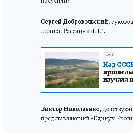
получили:
Сергей Добровольский
, руково
Единой России» в ДНР.
НАУКА
Над СССР
пришельце
изучала 
Виктор Николаенко
, действую
представляющий «Единую Росси