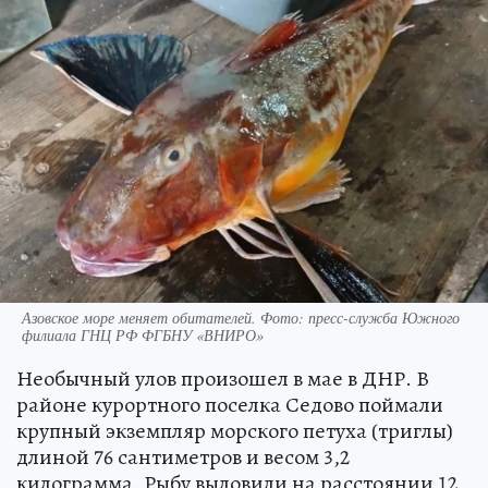
Азовское море меняет обитателей. Фото: пресс-служба Южного
филиала ГНЦ РФ ФГБНУ «ВНИРО»
Необычный улов произошел в мае в ДНР. В
районе курортного поселка Седово поймали
крупный экземпляр морского петуха (триглы)
длиной 76 сантиметров и весом 3,2
килограмма. Рыбу выловили на расстоянии 12