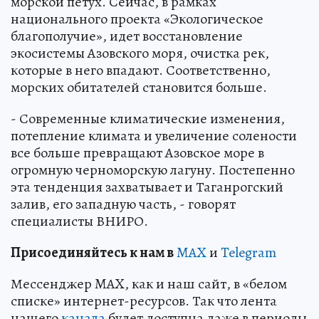
морской петух. Сейчас, в рамках
национального проекта «Экологическое
благополучие», идет восстановление
экосистемы Азовского моря, очистка рек,
которые в него впадают. Соответственно,
морских обитателей становится больше.
- Современные климатические изменения,
потепление климата и увеличение солености
все больше превращают Азовское море в
огромную черноморскую лагуну. Постепенно
эта тенденция захватывает и Таганрогский
залив, его западную часть, - говорят
специалисты ВНИРО.
Пр
и
соединяйтесь к нам в
MAX
и
Telegram
Мессенджер MAX, как и наш сайт, в «белом
списке» интернет-ресурсов. Так что лента
нашего
канала
будет доступна даже в периоды