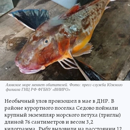
Азовское море меняет обитателей. Фото: пресс-служба Южного
филиала ГНЦ РФ ФГБНУ «ВНИРО»
Необычный улов произошел в мае в ДНР. В
районе курортного поселка Седово поймали
крупный экземпляр морского петуха (триглы)
длиной 76 сантиметров и весом 3,2
килограмма. Рыбу выловили на расстоянии 12