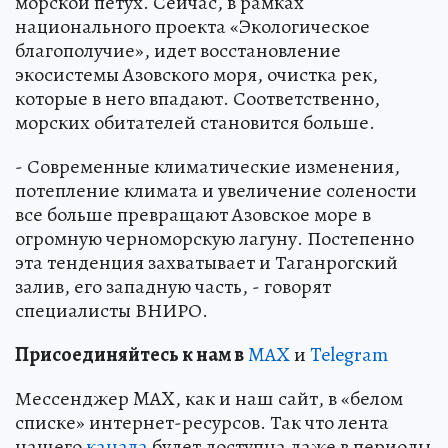
морской петух. Сейчас, в рамках
национального проекта «Экологическое
благополучие», идет восстановление
экосистемы Азовского моря, очистка рек,
которые в него впадают. Соответственно,
морских обитателей становится больше.
- Современные климатические изменения,
потепление климата и увеличение солености
все больше превращают Азовское море в
огромную черноморскую лагуну. Постепенно
эта тенденция захватывает и Таганрогский
залив, его западную часть, - говорят
специалисты ВНИРО.
Пр
и
соединяйтесь к нам в
MAX
и
Telegram
Мессенджер MAX, как и наш сайт, в «белом
списке» интернет-ресурсов. Так что лента
нашего
канала
будет доступна даже в периоды