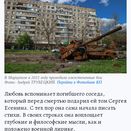
В Мариуполе в 2022 году проходили ожесточенные бои
Фото:
Андрей ТРУБЕЦКИЙ.
Перейти в Фотобанк КП
Любовь вспоминает погибшего соседа,
который перед смертью подарил ей том Сергея
Есенина. С тех пор она сама начала писать
стихи. В своих строках она воплощает
глубокие и философские мысли, как и
положено военной лирике.