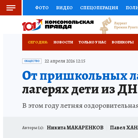
ФОТО
ВИДЕО
СПЕЦОПЕРАЦИЯ
ПОЛ
СОЦПОДДЕРЖКА
НАУКА
СПОРТ
КО
РОССИЙСКИЙ ПАСПОРТ
ВЫБОР ЭКСПЕРТ
СЕГОДНЯ:
НОВОСТИ
ТОЛЬКО У НАС
ВОЕНКОРЫ
ЖЕНСКИЕ СЕКРЕТЫ
ПУТЕВОДИТЕЛЬ
К
НОВОРОССИЯ
АФИША
ИСПЫТАНО НА 
22 апреля 2026 12:15
ОБЩЕСТВО
От пришкольных л
ДЕФИЦИТ ЖЕЛЕЗА
ТУРИЗМ
ПРЕСС-ЦЕ
лагерях дети из ДН
ГИД ПОТРЕБИТЕЛЯ
ВСЕ О КП
РАДИО К
В этом году летняя оздоровительна
Никита МАКАРЕНКОВ
Павел ХА
Авторы (
2
):