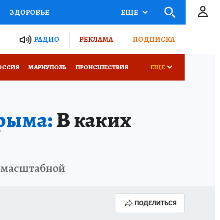
ЗДОРОВЬЕ
ЕЩЕ
ТЫ РОССИИ
РАДИО
РЕКЛАМА
ПОДПИСКА
СЕМЬЯ
ОССИЯ
МАРИУПОЛЬ
ПРОИСШЕСТВИЯ
ЕЩЕ
СЕРИАЛЫ
СПЕЦПРОЕКТЫ
рыма:
В каких
КОНКУРСЫ
РАБОТА У НАС
ь масштабной
ПОДЕЛИТЬСЯ