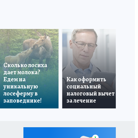
В 
«Ф
Сколько лосиха
пр
дает молока?
по
Едем на
Как оформить
кр
уникальную
социальный
аг
лосеферму в
налоговый вычет
ст
заповеднике!
за лечение
Си