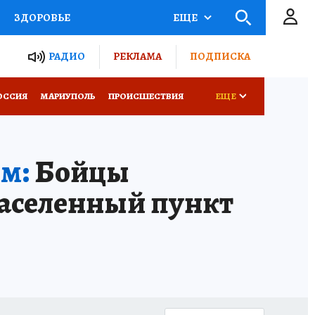
ЗДОРОВЬЕ
ЕЩЕ
ТЫ РОССИИ
РАДИО
РЕКЛАМА
ПОДПИСКА
СЕМЬЯ
ОССИЯ
МАРИУПОЛЬ
ПРОИСШЕСТВИЯ
ЕЩЕ
СЕРИАЛЫ
СПЕЦПРОЕКТЫ
м:
Бойцы
КОНКУРСЫ
РАБОТА У НАС
населенный пункт