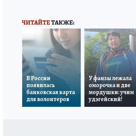
ЧИТАЙТЕ
ТАКЖЕ:
В России
У фанзы лежала
появилась
оморочка и две
банковская карта
мордушки: учим
для волонтеров
удэгейский!