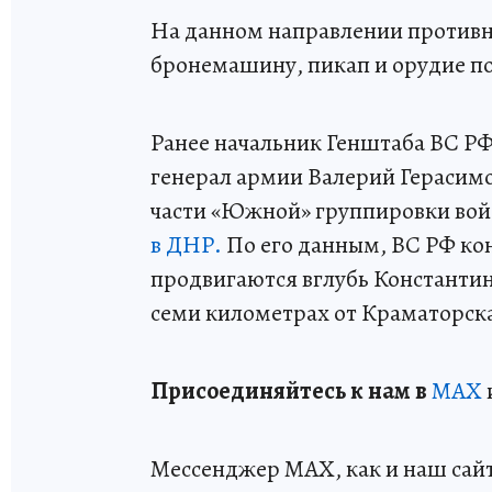
На данном направлении противн
бронемашину, пикап и орудие п
Ранее начальник Генштаба ВС РФ
генерал армии Валерий Герасим
части «Южной» группировки вой
в ДНР.
По его данным, ВС РФ ко
продвигаются вглубь Константин
семи километрах от Краматорска 
Пр
и
соединяйтесь к нам в
MAX
Мессенджер MAX, как и наш сайт,