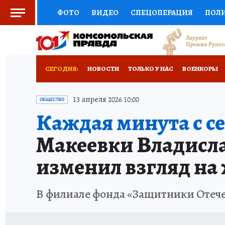
ФОТО
ВИДЕО
СПЕЦОПЕРАЦИЯ
ПОЛ
СОЦПОДДЕРЖКА
НАУКА
СПОРТ
КО
РОССИЙСКИЙ ПАСПОРТ
ВЫБОР ЭКСПЕРТ
СЕГОДНЯ:
НОВОСТИ
ТОЛЬКО У НАС
ВОЕНКОРЫ
ЖЕНСКИЕ СЕКРЕТЫ
ПУТЕВОДИТЕЛЬ
К
НОВОРОССИЯ
АФИША
ИСПЫТАНО НА 
13 апреля 2026 10:00
ОБЩЕСТВО
Каждая минута с с
ДЕФИЦИТ ЖЕЛЕЗА
ТУРИЗМ
ПРЕСС-ЦЕ
Макеевки Владисла
ГИД ПОТРЕБИТЕЛЯ
ВСЕ О КП
РАДИО К
изменил взгляд на
В филиале фонда «Защитники Отеч