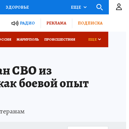
ЗДОРОВЬЕ
ЕЩЕ
ТЫ РОССИИ
РАДИО
РЕКЛАМА
ПОДПИСКА
СЕМЬЯ
ОССИЯ
МАРИУПОЛЬ
ПРОИСШЕСТВИЯ
ЕЩЕ
СЕРИАЛЫ
СПЕЦПРОЕКТЫ
ан СВО из
КОНКУРСЫ
РАБОТА У НАС
как боевой опыт
етеранам