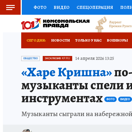
ФОТО
ВИДЕО
СПЕЦОПЕРАЦИЯ
ПОЛ
СОЦПОДДЕРЖКА
НАУКА
СПОРТ
КО
РОССИЙСКИЙ ПАСПОРТ
ВЫБОР ЭКСПЕРТ
СЕГОДНЯ:
НОВОСТИ
ТОЛЬКО У НАС
ВОЕНКОРЫ
ЖЕНСКИЕ СЕКРЕТЫ
ПУТЕВОДИТЕЛЬ
К
НОВОРОССИЯ
АФИША
ИСПЫТАНО НА 
14 апреля 2026 13:25
ОБЩЕСТВО
ЭКСКЛЮЗИВ KP.RU
«Харе Кришна»
по-
ДЕФИЦИТ ЖЕЛЕЗА
ТУРИЗМ
ПРЕСС-ЦЕ
музыканты спели и
ГИД ПОТРЕБИТЕЛЯ
ВСЕ О КП
РАДИО К
инструментах
ФОТО
ВИДЕО
Музыканты сыграли на набережно