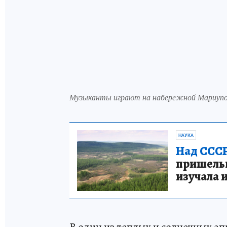
Музыканты играют на набережной Мариупо
НАУКА
Над СССР
пришельце
изучала 