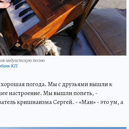
ля индуистскую песню
обанк КП
, хорошая погода. Мы с друзьями вышли к
шее настроение. Мы вышли попеть, -
атель кришнаизма Сергей. - «Ман» - это ум, а