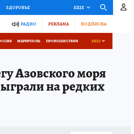
ЗДОРОВЬЕ
ЕЩЕ
ТЫ РОССИИ
РАДИО
РЕКЛАМА
ПОДПИСКА
СЕМЬЯ
ОССИЯ
МАРИУПОЛЬ
ПРОИСШЕСТВИЯ
ЕЩЕ
СЕРИАЛЫ
СПЕЦПРОЕКТЫ
гу Азовского моря
КОНКУРСЫ
РАБОТА У НАС
сыграли на редких