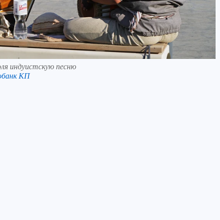
ля индуистскую песню
обанк КП