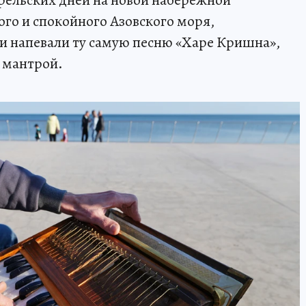
прельских дней на новой набережной
ого и спокойного Азовского моря,
и напевали ту самую песню «Харе Кришна»,
я мантрой.