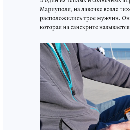
В один из теплых и солнечных а
Мариуполя, на лавочке возле тих
расположились трое мужчин. Он
которая на санскрите называетс