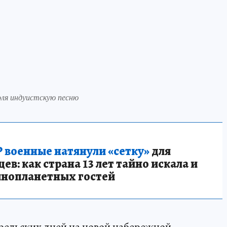
ля индуистскую песню
 военные натянули «сетку»
для
в: как страна 13 лет тайно искала и
инопланетных гостей