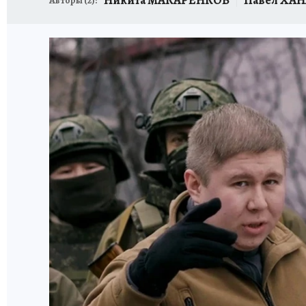
Авторы (
2
):