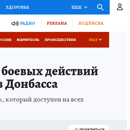
ЗДОРОВЬЕ
ЕЩЕ
ТЫ РОССИИ
РАДИО
РЕКЛАМА
ПОДПИСКА
СЕМЬЯ
ОССИЯ
МАРИУПОЛЬ
ПРОИСШЕСТВИЯ
ЕЩЕ
СЕРИАЛЫ
СПЕЦПРОЕКТЫ
 боевых действий
КОНКУРСЫ
РАБОТА У НАС
з Донбасса
, который доступен на всех
ПОДЕЛИТЬСЯ