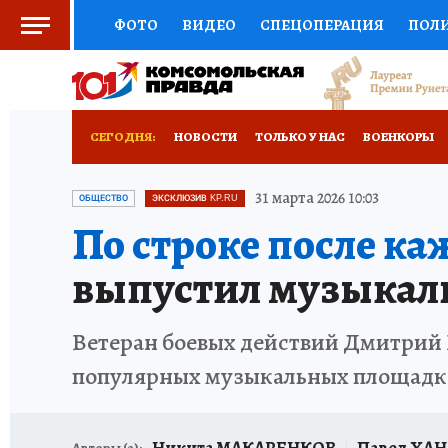
ФОТО
ВИДЕО
СПЕЦОПЕРАЦИЯ
ПОЛ
СОЦПОДДЕРЖКА
НАУКА
СПОРТ
КО
РОССИЙСКИЙ ПАСПОРТ
ВЫБОР ЭКСПЕРТ
СЕГОДНЯ:
НОВОСТИ
ТОЛЬКО У НАС
ВОЕНКОРЫ
ЖЕНСКИЕ СЕКРЕТЫ
ПУТЕВОДИТЕЛЬ
К
НОВОРОССИЯ
АФИША
ИСПЫТАНО НА 
31 марта 2026 10:03
ОБЩЕСТВО
ЭКСКЛЮЗИВ KP.RU
По строке после ка
ДЕФИЦИТ ЖЕЛЕЗА
ТУРИЗМ
ПРЕСС-ЦЕ
выпустил музыкаль
ГИД ПОТРЕБИТЕЛЯ
ВСЕ О КП
РАДИО К
Ветеран боевых действий Дмитрий 
популярных музыкальных площадк
Никита МАКАРЕНКОВ
Павел ХА