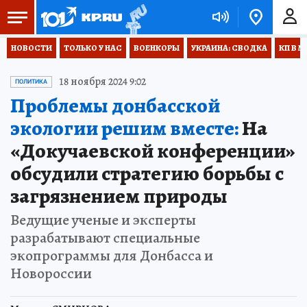
НОВОСТИ
ТОЛЬКО У НАС
ВОЕНКОРЫ
УКРАИНА: СВОДКА
КП В М
18 ноября 2024 9:02
ПОЛИТИКА
Проблемы донбасской
экологии решим вместе:
На
«Докучаевской конференции»
обсудили стратегию борьбы с
загрязнением природы
Ведущие ученые и эксперты
разрабатывают специальные
экопрограммы для Донбасса и
Новороссии