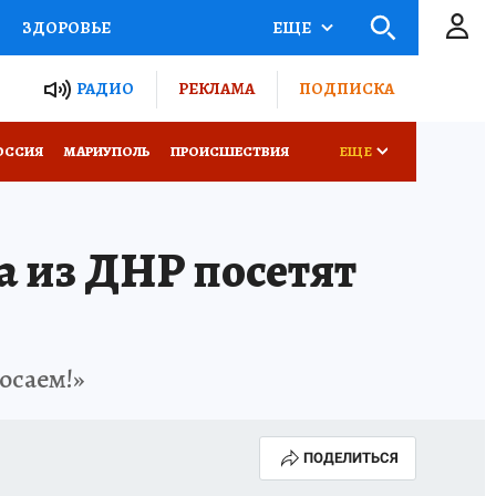
ЗДОРОВЬЕ
ЕЩЕ
ТЫ РОССИИ
РАДИО
РЕКЛАМА
ПОДПИСКА
СЕМЬЯ
ОССИЯ
МАРИУПОЛЬ
ПРОИСШЕСТВИЯ
ЕЩЕ
СЕРИАЛЫ
СПЕЦПРОЕКТЫ
 из ДНР посетят
КОНКУРСЫ
РАБОТА У НАС
осаем!»
ПОДЕЛИТЬСЯ