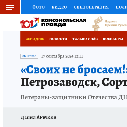
ФОТО
ВИДЕО
СПЕЦОПЕРАЦИЯ
ПОЛ
СОЦПОДДЕРЖКА
НАУКА
СПОРТ
КО
РОССИЙСКИЙ ПАСПОРТ
ВЫБОР ЭКСПЕРТ
СЕГОДНЯ:
НОВОСТИ
ТОЛЬКО У НАС
ВОЕНКОРЫ
ЖЕНСКИЕ СЕКРЕТЫ
ПУТЕВОДИТЕЛЬ
К
НОВОРОССИЯ
АФИША
ИСПЫТАНО НА 
17 сентября 2024 12:11
ОБЩЕСТВО
«Своих не бросаем!
ДЕФИЦИТ ЖЕЛЕЗА
ТУРИЗМ
ПРЕСС-ЦЕ
Петрозаводск, Сор
ГИД ПОТРЕБИТЕЛЯ
ВСЕ О КП
РАДИО К
Ветераны-защитники Отечества ДНР
Данил АРМЕЕВ