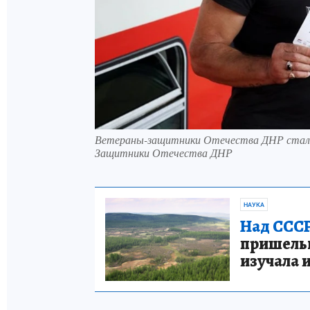
Ветераны-защитники Отечества ДНР стали 
Защитники Отечества ДНР
НАУКА
Над СССР
пришельце
изучала 