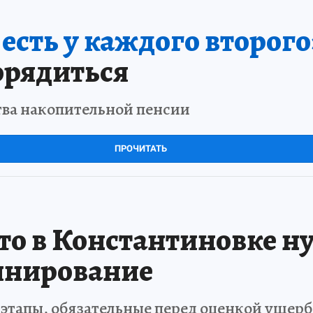
сть у каждого второго
орядиться
тва накопительной пенсии
ПРОЧИТАТЬ
то в Константиновке н
инирование
 этапы, обязательные перед оценкой ущерб