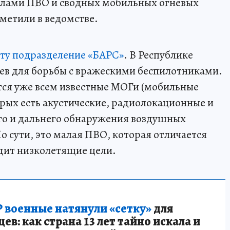
илами ПВО и сводных мобильных огневых
тметили в ведомстве.
оту подразделение «БАРС»
. В Республике
ев для борьбы с вражескими беспилотниками.
тся уже всем известные МОГи (мобильные
орых есть акустические, радиолокационные и
го и дальнего обнаружения воздушных
о сути, это малая ПВО, которая отличается
дит низколетящие цели.
 военные натянули «сетку»
для
в: как страна 13 лет тайно искала и