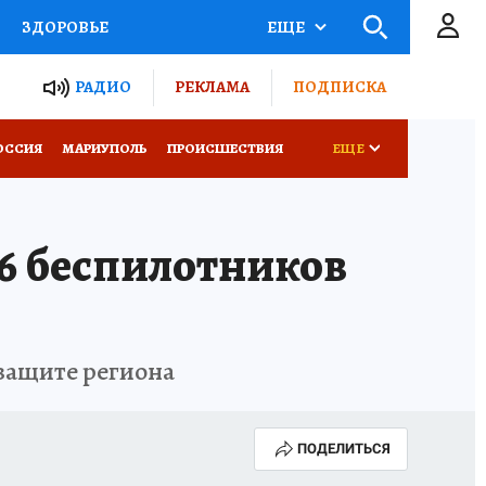
ЗДОРОВЬЕ
ЕЩЕ
ТЫ РОССИИ
РАДИО
РЕКЛАМА
ПОДПИСКА
СЕМЬЯ
ОССИЯ
МАРИУПОЛЬ
ПРОИСШЕСТВИЯ
ЕЩЕ
СЕРИАЛЫ
СПЕЦПРОЕКТЫ
26 беспилотников
КОНКУРСЫ
РАБОТА У НАС
защите региона
ПОДЕЛИТЬСЯ