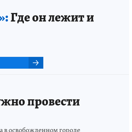
»:
Где он лежит и
ужно провести
а в освобожденном городе