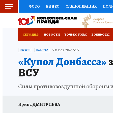
ФОТО
ВИДЕО
СПЕЦОПЕРАЦИЯ
ПОЛ
СОЦПОДДЕРЖКА
НАУКА
СПОРТ
КО
РОССИЙСКИЙ ПАСПОРТ
ВЫБОР ЭКСПЕРТ
СЕГОДНЯ:
НОВОСТИ
ТОЛЬКО У НАС
ВОЕНКОРЫ
ЖЕНСКИЕ СЕКРЕТЫ
ПУТЕВОДИТЕЛЬ
К
НОВОРОССИЯ
АФИША
ИСПЫТАНО НА 
9 июля 2026 5:59
НОВОСТИ
ПОЛИТИКА
«Купол Донбасса»
з
ДЕФИЦИТ ЖЕЛЕЗА
ТУРИЗМ
ПРЕСС-ЦЕ
ВСУ
ГИД ПОТРЕБИТЕЛЯ
ВСЕ О КП
РАДИО К
Силы противовоздушной обороны и 
Ирина ДМИТРИЕВА