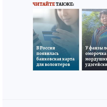
ЧИТАЙТЕ
ТАКЖЕ:
В России
У фанзы 
появилась
оморочка 
банковская карта
мордушки
для волонтеров
удэгейски