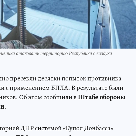
тивника атаковать территорию Республики с воздуха
ешно пресекли десятки попыток противника
ки с применением БПЛА. В результате были
ников. Об этом сообщили в
Штабе обороны
ки
.
торией ДНР системой «Купол Донбасса»