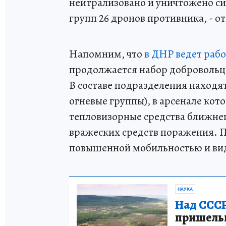
нейтрализовано и уничтожено с
групп 26 дронов противника, - о
Напомним, что
в ДНР ведет раб
продолжается набор добровольц
В составе подразделения находя
огневые группы), в арсенале кот
тепловизорные средства ближне
вражеских средств поражения. П
повышенной мобильностью и ви
НАУКА
Над СССР
пришельце