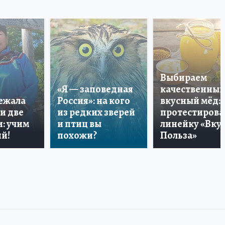
Выбираем
«Я — заповедная
качественный
лежала
Россия»: на кого
вкусный мёд:
и две
из редких зверей
протестирова
: учим
и птиц вы
линейку «Вкус
й!
похожи?
Польза»