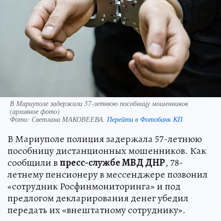
В Мариуполе задержали 57-летнюю пособницу мошенников
(архивное фото)
Фото:
Светлана МАКОВЕЕВА.
Перейти в Фотобанк КП
В Мариуполе полиция задержала 57-летнюю
пособницу дистанционных мошенников. Как
сообщили в
пресс-службе МВД ДНР
, 78-
летнему пенсионеру в мессенджере позвонил
«сотрудник Росфинмониторинга» и под
предлогом декларирования денег убедил
передать их «внештатному сотруднику».