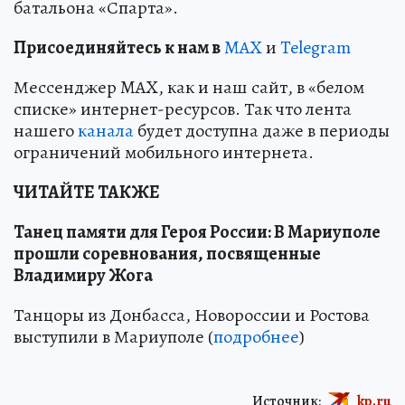
батальона «Спарта».
Пр
и
соединяйтесь к нам в
MAX
и
Telegram
Мессенджер MAX, как и наш сайт, в «белом
списке» интернет-ресурсов. Так что лента
нашего
канала
будет доступна даже в периоды
ограничений мобильного интернета.
ЧИТАЙТЕ ТАКЖЕ
Танец памяти для Героя России: В Мариуполе
прошли соревнования, посвященные
Владимиру Жога
Танцоры из Донбасса, Новороссии и Ростова
выступили в Мариуполе (
подробнее
)
Источник:
kp.ru