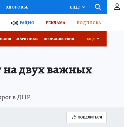
ЗДОРОВЬЕ
ЕЩЕ
ТЫ РОССИИ
РАДИО
РЕКЛАМА
ПОДПИСКА
СЕМЬЯ
ОССИЯ
МАРИУПОЛЬ
ПРОИСШЕСТВИЯ
ЕЩЕ
СЕРИАЛЫ
СПЕЦПРОЕКТЫ
у на двух важных
КОНКУРСЫ
РАБОТА У НАС
орог в ДНР
ПОДЕЛИТЬСЯ