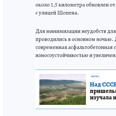
около 1,5 километра обновлен о
с улицей Шопена.
Для минимизации неудобств для
проводились в основном ночью. 
современная асфальтобетонная с
износоустойчивостью и увеличе
НАУКА
Над СССР
пришельце
изучала 