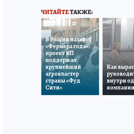
ЧИТАЙТЕ
ТАКЖЕ:
В России назовут
«Фермера года»:
проект КП
поддержал
крупнейший
Как вырас
агрокластер
руководи
страны «Фуд
внутри о
Сити»
компани