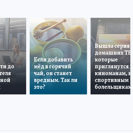
Вышла серия
домашних ТВ
Если добавить
которые
ти до
мёд в горячий
приглянутся 
теля
чай, он станет
киноманам, и
дной
вредным. Так ли
спортивным
и
это?
болельщикам