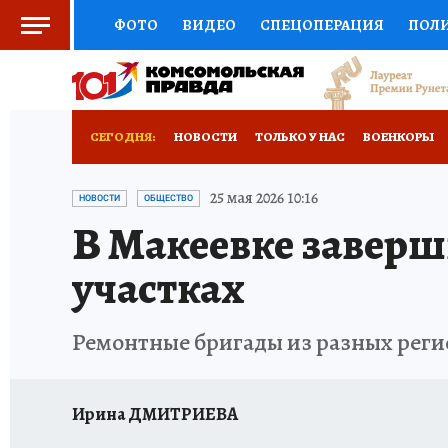
ФОТО
ВИДЕО
СПЕЦОПЕРАЦИЯ
ПОЛ
СОЦПОДДЕРЖКА
НАУКА
СПОРТ
КО
РОССИЙСКИЙ ПАСПОРТ
ВЫБОР ЭКСПЕРТ
СЕГОДНЯ:
НОВОСТИ
ТОЛЬКО У НАС
ВОЕНКОРЫ
ЖЕНСКИЕ СЕКРЕТЫ
ПУТЕВОДИТЕЛЬ
К
НОВОРОССИЯ
АФИША
ИСПЫТАНО НА 
25 мая 2026 10:16
НОВОСТИ
ОБЩЕСТВО
В Макеевке заверш
ДЕФИЦИТ ЖЕЛЕЗА
ТУРИЗМ
ПРЕСС-ЦЕ
участках
ГИД ПОТРЕБИТЕЛЯ
ВСЕ О КП
РАДИО К
Ремонтные бригады из разных регио
Ирина ДМИТРИЕВА