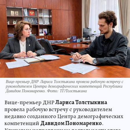
Вице-премьер ДНР Лариса Толстыкина провела рабочую встречу с
руководителем Центра демографических компетенций Республики
Давидом Пономаренко. Фото: ТГ/Толстыкина
Вице-премьер ДНР
Лариса Толстыкина
провела рабочую встречу с руководителем
недавно созданного Центра демографических
компетенций
Давидом Пономаренко
.