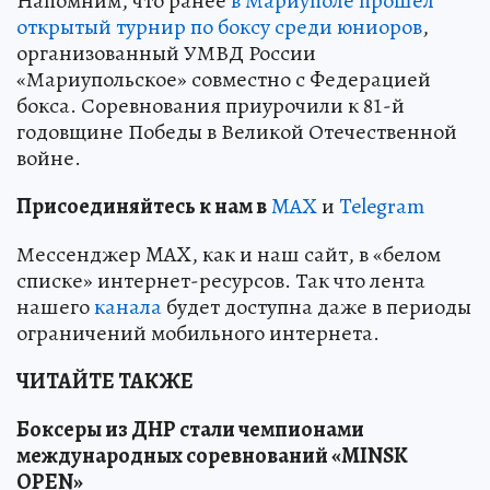
Напомним, что ранее
в Мариуполе прошел
открытый турнир по боксу среди юниоров
,
организованный УМВД России
«Мариупольское» совместно с Федерацией
бокса. Соревнования приурочили к 81-й
годовщине Победы в Великой Отечественной
войне.
Пр
и
соединяйтесь к нам в
MAX
и
Telegram
Мессенджер MAX, как и наш сайт, в «белом
списке» интернет-ресурсов. Так что лента
нашего
канала
будет доступна даже в периоды
ограничений мобильного интернета.
ЧИТАЙТЕ ТАКЖЕ
Боксеры из ДНР стали чемпионами
международных соревнований «MINSK
OPEN»