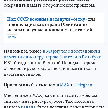
сохранить память о героическом прошлом.
Над СССР военные натянули «сетку»
для
пришельцев: как страна 13 лет тайно
искала и изучала инопланетных гостей
НАУКА
Напомним, ранее
в Мариуполе восстановили
памятник пионеру-герою Анатолию Балабухе
.
К 81-й годовщине Великой Победы в городе
отремонтируют около десяти памятников и
памятных знаков.
Пр
и
соединяйтесь к нам в
MAX
и
Telegram
Мессенджер MAX, как и наш сайт, в «белом
списке» интернет-ресурсов. Так что лента
нашего
канала
будет доступна даже в периоды