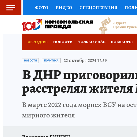
ФОТО
ВИДЕО
СПЕЦОПЕРАЦИЯ
ПОЛ
СОЦПОДДЕРЖКА
НАУКА
СПОРТ
КО
РОССИЙСКИЙ ПАСПОРТ
ВЫБОР ЭКСПЕРТ
СЕГОДНЯ:
НОВОСТИ
ТОЛЬКО У НАС
ВОЕНКОРЫ
ЖЕНСКИЕ СЕКРЕТЫ
ПУТЕВОДИТЕЛЬ
К
НОВОРОССИЯ
АФИША
ИСПЫТАНО НА 
22 октября 2024 12:59
НОВОСТИ
ПОЛИТИКА
В ДНР приговорили
ДЕФИЦИТ ЖЕЛЕЗА
ТУРИЗМ
ПРЕСС-ЦЕ
расстрелял жителя
ГИД ПОТРЕБИТЕЛЯ
ВСЕ О КП
РАДИО К
В марте 2022 года морпех ВСУ на о
мирного жителя
Владислав ГУЩИН