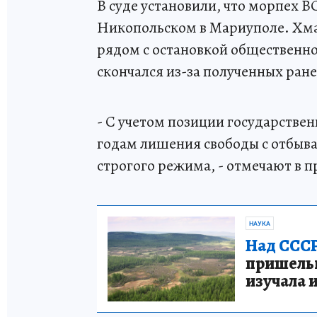
В суде установили, что морпех В
Никопольском в Мариуполе. Хма
рядом с остановкой общественн
скончался из-за полученных ран
- С учетом позиции государствен
годам лишения свободы с отбыв
строгого режима, - отмечают в 
НАУКА
Над СССР
пришельце
изучала 