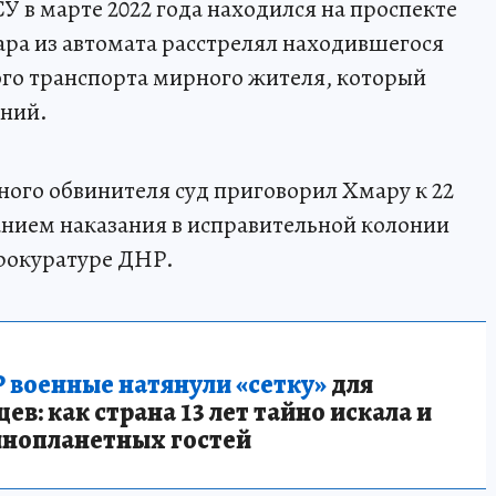
СУ в марте 2022 года находился на проспекте
ра из автомата расстрелял находившегося
ого транспорта мирного жителя, который
ений.
ного обвинителя суд приговорил Хмару к 22
анием наказания в исправительной колонии
прокуратуре ДНР.
 военные натянули «сетку»
для
в: как страна 13 лет тайно искала и
инопланетных гостей