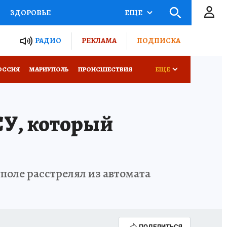
ЗДОРОВЬЕ
ЕЩЕ
ТЫ РОССИИ
РАДИО
РЕКЛАМА
ПОДПИСКА
СЕМЬЯ
ОССИЯ
МАРИУПОЛЬ
ПРОИСШЕСТВИЯ
ЕЩЕ
СЕРИАЛЫ
СПЕЦПРОЕКТЫ
СУ, который
КОНКУРСЫ
РАБОТА У НАС
поле расстрелял из автомата
ПОДЕЛИТЬСЯ