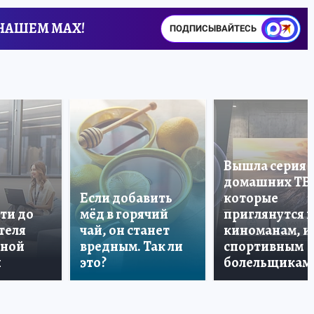
 НАШЕМ MAX!
ПОДПИСЫВАЙТЕСЬ
Вышла серия
домашних ТВ
Если добавить
которые
ти до
мёд в горячий
приглянутся 
теля
чай, он станет
киноманам, и
дной
вредным. Так ли
спортивным
и
это?
болельщикам