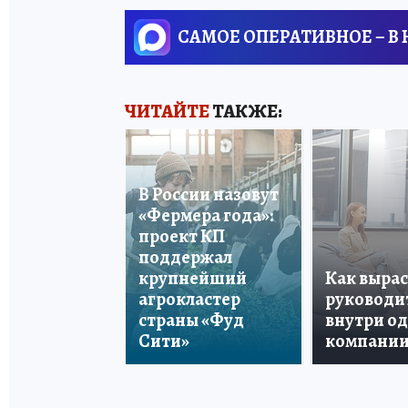
САМОЕ ОПЕРАТИВНОЕ – В
ЧИТАЙТЕ
ТАКЖЕ:
В России назовут
«Фермера года»:
проект КП
поддержал
крупнейший
Как вырас
агрокластер
руководи
страны «Фуд
внутри о
Сити»
компани