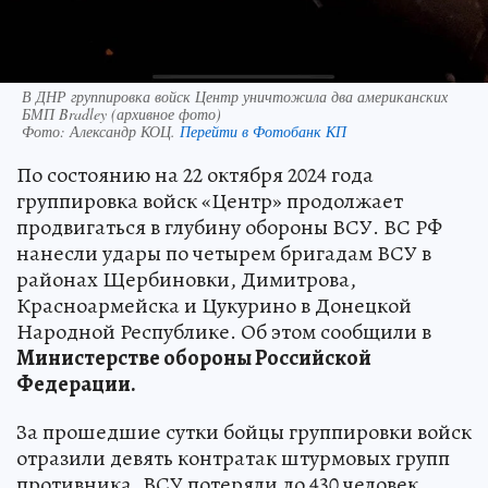
В ДНР группировка войск Центр уничтожила два американских
БМП Bradley (архивное фото)
Фото:
Александр КОЦ.
Перейти в Фотобанк КП
По состоянию на 22 октября 2024 года
группировка войск «Центр» продолжает
продвигаться в глубину обороны ВСУ. ВС РФ
нанесли удары по четырем бригадам ВСУ в
районах Щербиновки, Димитрова,
Красноармейска и Цукурино в Донецкой
Народной Республике. Об этом сообщили в
Министерстве обороны Российской
Федерации.
За прошедшие сутки бойцы группировки войск
отразили девять контратак штурмовых групп
противника. ВСУ потеряли до 430 человек