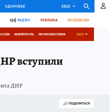
ЗДОРОВЬЕ
ЕЩЕ
ТЫ РОССИИ
РАДИО
РЕКЛАМА
ПОДПИСКА
СЕМЬЯ
ОССИЯ
МАРИУПОЛЬ
ПРОИСШЕСТВИЯ
ЕЩЕ
СЕРИАЛЫ
СПЕЦПРОЕКТЫ
ДНР вступили
КОНКУРСЫ
РАБОТА У НАС
онта ДНР
ПОДЕЛИТЬСЯ