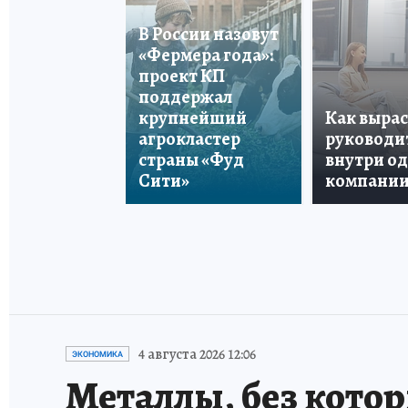
В России назовут
«Фермера года»:
проект КП
поддержал
крупнейший
Как вырас
агрокластер
руководи
страны «Фуд
внутри о
Сити»
компани
4 августа 2026 12:06
ЭКОНОМИКА
Металлы, без кото