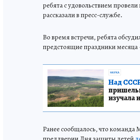
ребята с удовольствием провели 
рассказали в пресс-службе.
Во время встречи, ребята обсуд
предстоящие праздники месяца 
НАУКА
Над СССР
пришельце
изучала 
Ранее сообщалось, что команда
преддверии Дня защиты детей
д