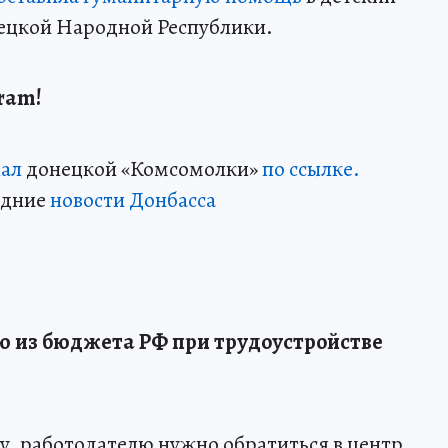
ецкой Народной Республики.
ram!
нал
донецкой «Комсомолки»
по ссылке.
едние
новости Донбасса
ю из бюджета РФ при трудоустройстве
, работодателю нужно обратиться в центр