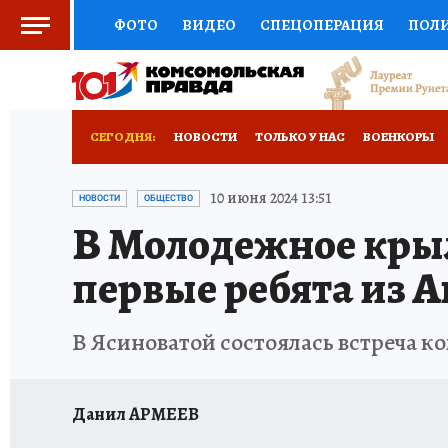
ФОТО
ВИДЕО
СПЕЦОПЕРАЦИЯ
ПОЛ
СОЦПОДДЕРЖКА
НАУКА
СПОРТ
КО
РОССИЙСКИЙ ПАСПОРТ
ВЫБОР ЭКСПЕРТ
СЕГОДНЯ:
НОВОСТИ
ТОЛЬКО У НАС
ВОЕНКОРЫ
ЖЕНСКИЕ СЕКРЕТЫ
ПУТЕВОДИТЕЛЬ
К
НОВОРОССИЯ
АФИША
ИСПЫТАНО НА 
10 июня 2024 13:51
НОВОСТИ
ОБЩЕСТВО
В Молодежное кры
ДЕФИЦИТ ЖЕЛЕЗА
ТУРИЗМ
ПРЕСС-ЦЕ
первые ребята из 
ГИД ПОТРЕБИТЕЛЯ
ВСЕ О КП
РАДИО К
В Ясиноватой состоялась встреча 
Данил АРМЕЕВ