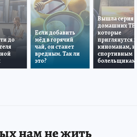
Вышла серия
домашних ТВ
Если добавить
которые
ти до
мёд в горячий
приглянутся 
теля
чай, он станет
киноманам, и
дной
вредным. Так ли
спортивным
и
это?
болельщикам
рых нам не жить