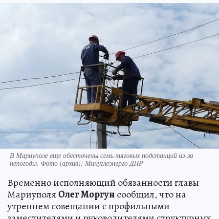
В Мариуполе еще обесточены семь тяговых подстанций из-за
непогоды. Фото (архив): Минуглеэнерго ДНР
Временно исполняющий обязанности главы
Мариуполя
Олег Моргун
сообщил, что на
утреннем совещании с профильными
заместителями и руководителями структурных