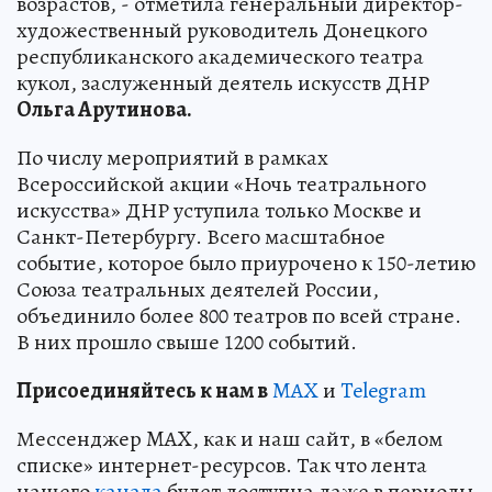
возрастов, - отметила генеральный директор-
художественный руководитель Донецкого
республиканского академического театра
кукол, заслуженный деятель искусств ДНР
Ольга Арутинова.
По числу мероприятий в рамках
Всероссийской акции «Ночь театрального
искусства» ДНР уступила только Москве и
Санкт-Петербургу. Всего масштабное
событие, которое было приурочено к 150-летию
Союза театральных деятелей России,
объединило более 800 театров по всей стране.
В них прошло свыше 1200 событий.
Пр
и
соединяйтесь к нам в
MAX
и
Telegram
Мессенджер MAX, как и наш сайт, в «белом
списке» интернет-ресурсов. Так что лента
нашего
канала
будет доступна даже в периоды